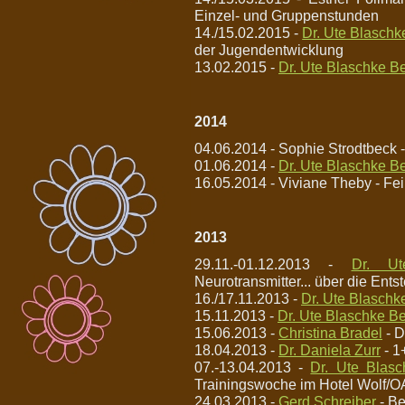
Einzel- und Gruppenstunden
14./15.02.2015 -
Dr. Ute Blaschk
der Jugendentwicklung
13.02.2015 -
Dr. Ute Blaschke Be
2014
04.06.2014 - Sophie Strodtbeck -
01.06.2014 -
Dr. Ute Blaschke Be
16.05.2014 - Viviane Theby - Fe
2013
29.11.-01.12.2013 -
Dr. Ut
Neurotransmitter... über die Ent
16./17.11.2013 -
Dr. Ute Blaschk
15.11.2013 -
Dr. Ute Blaschke Be
15.06.2013 -
Christina Bradel
- D
18.04.2013 -
Dr. Daniela Zurr
- 1
07.-13.04.2013 -
Dr. Ute Blasc
Trainingswoche im Hotel Wolf/O
24.03.2013 -
Gerd Schreiber
- Be