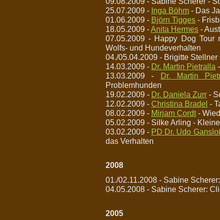
09.08.2009 - Sabine Scherer - So
25.07.2009 -
Inga Böhm
- Das Ja
01.06.2009 -
Björn Tigges
- Fris
18.05.2009 -
Anita Hermes
- Aus
07.05.2009 - Happy Dog Tour 
Wolfs- und Hundeverhalten
04./05.04.2009 - Brigitte Stelln
14.03.2009 -
Dr. Martin Pietralla
-
13.03.2009 -
Dr. Martin Pietr
Problemhunden
19.02.2009 -
Dr. Daniela Zurr
- S
12.02.2009 -
Christina Bradel
- T
08.02.2009 -
Mirjam Cordt
- Wiede
05.02.2009 - Silke Arling - Klein
03.02.2009 -
PD Dr. Udo Ganslo
das Verhalten
2008
01./02.11.2008 - Sabine Schere
04.05.2008 - Sabine Scherer: Cli
2005